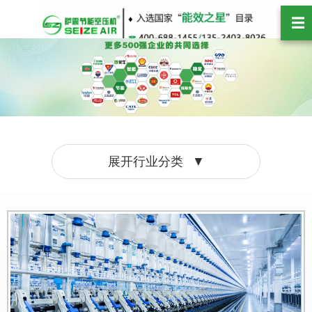
☰
展开行业分类
▼
纺织化纤
食品医药
石油化工
煤矿矿山