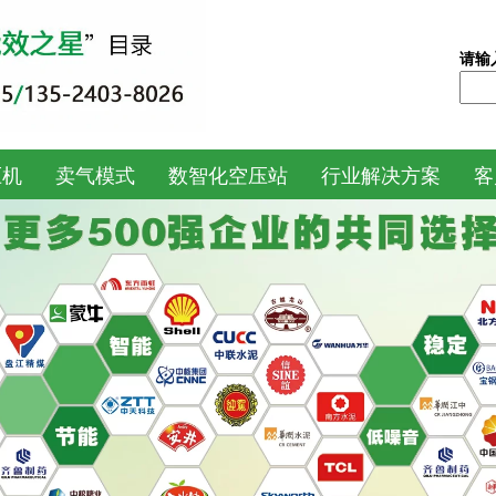
请输
请
输
入
关
压机
卖气模式
数智化空压站
行业解决方案
客
键
词