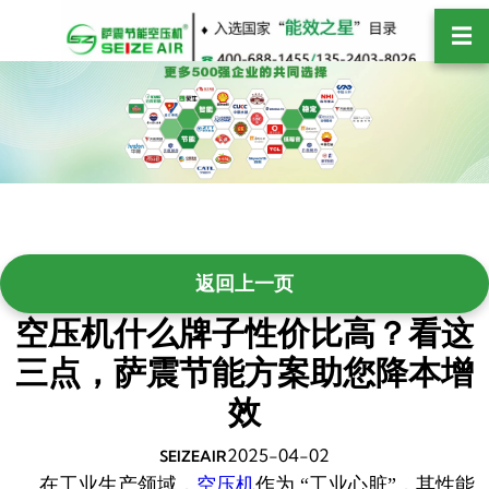
跳
☰
至
内
容
空压机什么牌子性价比高？看这
三点，萨震节能方案助您降本增
效
2025-04-02
SEIZEAIR
在工业生产领域，
空压机
作为 “工业心脏”，其性能